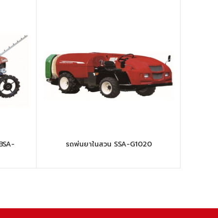
 BSA-
รถพ่นยาในสวน SSA-G1020
รถพ่นยา