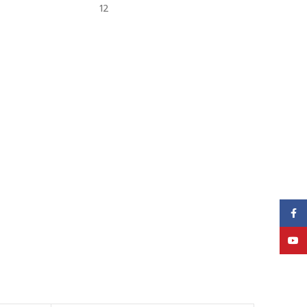
12
Face
YouT