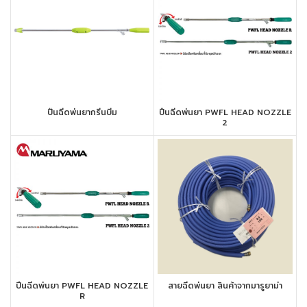
ปืนฉีดพ่นยากรีนบีม
ปืนฉีดพ่นยา PWFL HEAD NOZZLE
2
ปืนฉีดพ่นยา PWFL HEAD NOZZLE
สายฉีดพ่นยา สินค้าจากมารูยาม่า
R